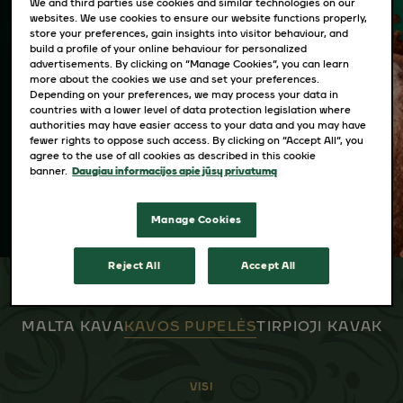
We and third parties use cookies and similar technologies on our
Sukaupėme daug žinių ir patirties, kad
websites. We use cookies to ensure our website functions properly,
sukurtume tiek skirtingų ir ypatingų kavos
store your preferences, gain insights into visitor behaviour, and
build a profile of your online behaviour for personalized
skonių. „Jacobs“ kavos meistrai tai žino jau
advertisements. By clicking on “Manage Cookies”, you can learn
more about the cookies we use and set your preferences.
daugiau kaip šimtmetį. Mėgstate malamų
Depending on your preferences, we may process your data in
pupelių muziką, stiprų espresso, o gal
countries with a lower level of data protection legislation where
authorities may have easier access to your data and you may have
tirpstančios kavos malonumą? Ruoškite kavą
fewer rights to oppose such access. By clicking on “Accept All”, you
taip, kaip jums labiausiai patinka.
agree to the use of all cookies as described in this cookie
banner.
Daugiau informacijos apie jūsų privatumą
Manage Cookies
Reject All
Accept All
MALTA KAVA
KAVOS PUPELĖS
TIRPIOJI KAVA
KAV
VISI