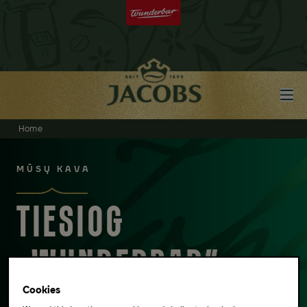
Home
MŪSŲ KAVA
TIESIOG
„WUNDERBAR“
Cookies