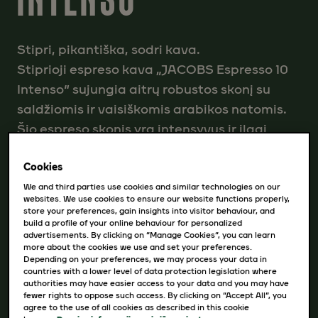
Stipri, pikantiška, sodri kava.
Stiprioji espreso kava „JACOBS Espresso 10
Intenso“ sujungia aitrų robustos skonį su
saldžiomis ir vaisiškomis arabikos natomis.
Šio espreso skonis yra intensyvus ir ilgai
išliekantis.
Cookies
INTENSYVUMAS
10
We and third parties use cookies and similar technologies on our
websites. We use cookies to ensure our website functions properly,
store your preferences, gain insights into visitor behaviour, and
build a profile of your online behaviour for personalized
PAKUOTĖS:
advertisements. By clicking on “Manage Cookies”, you can learn
more about the cookies we use and set your preferences.
Depending on your preferences, we may process your data in
10 kapsulių
countries with a lower level of data protection legislation where
authorities may have easier access to your data and you may have
fewer rights to oppose such access. By clicking on “Accept All”, you
agree to the use of all cookies as described in this cookie