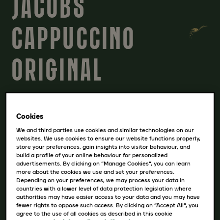
JACOBS
CAPPUCCINO
ORIGINAL
Švelnaus skonio kavos gėrimas „Jacobs
Cookies
Cappuccino Original“ su tiršta kapučino
puta – lengvai paruošiamas malonumas!
We and third parties use cookies and similar technologies on our
websites. We use cookies to ensure our website functions properly,
store your preferences, gain insights into visitor behaviour, and
build a profile of your online behaviour for personalized
advertisements. By clicking on “Manage Cookies”, you can learn
more about the cookies we use and set your preferences.
PAKUOTĖS:
Depending on your preferences, we may process your data in
countries with a lower level of data protection legislation where
authorities may have easier access to your data and you may have
8x11,6 dėžutė
fewer rights to oppose such access. By clicking on “Accept All”, you
agree to the use of all cookies as described in this cookie