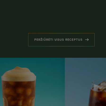
PERŽIŪRĖTI VISUS RECEPTUS
(KAVA – DAUGIAU NEI TIK