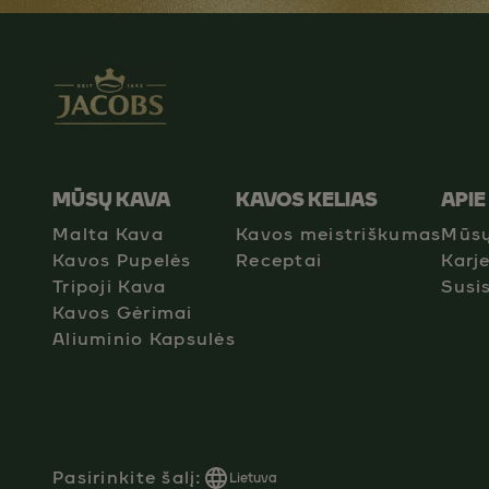
MŪSŲ KAVA
KAVOS KELIAS
APIE
Malta Kava
Kavos meistriškumas
Mūsų
Kavos Pupelės
Receptai
Karj
Tripoji Kava
Susi
Kavos Gėrimai
Aliuminio Kapsulės
Pasirinkite šalį:
Lietuva