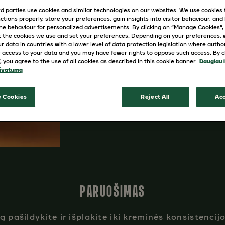
d parties use cookies and similar technologies on our websites. We use cookies
150 ml pieno
ctions properly, store your preferences, gain insights into visitor behaviour, and b
30 ml „Sweet Caramel“ arba 
ine behaviour for personalized advertisements. By clicking on “Manage Cookies”,
 the cookies we use and set your preferences. Depending on your preferences,
koncentrato
r data in countries with a lower level of data protection legislation where autho
 access to your data and you may have fewer rights to oppose such access. By cl
”, you agree to the use of all cookies as described in this cookie banner.
Daugiau 
rivatumą
 Cookies
Reject All
Acc
PARUOŠIMAS
ą pašildykite ir išplakite iki kreminės konsistencijos