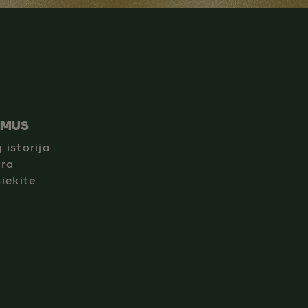
 MUS
 istorija
era
siekite