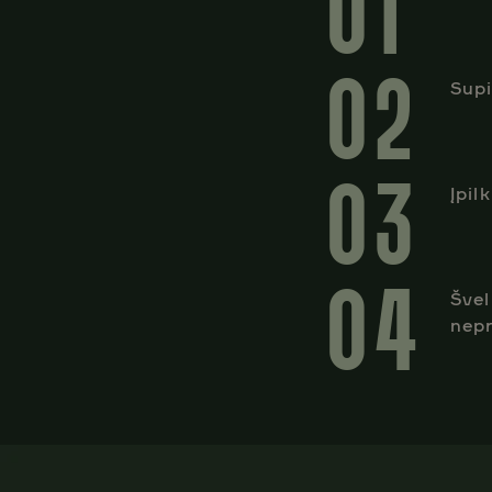
01
02
Supi
03
Įpil
04
Švel
nep