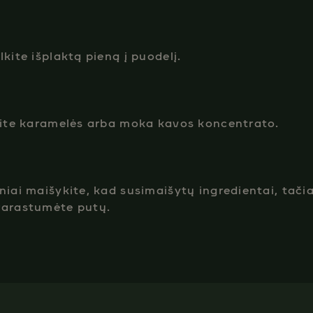
lkite išplaktą pieną į puodelį.​
kite karamelės arba moka kavos koncentrato.
niai maišykite, kad susimaišytų ingredientai, tači
rarastumėte putų.