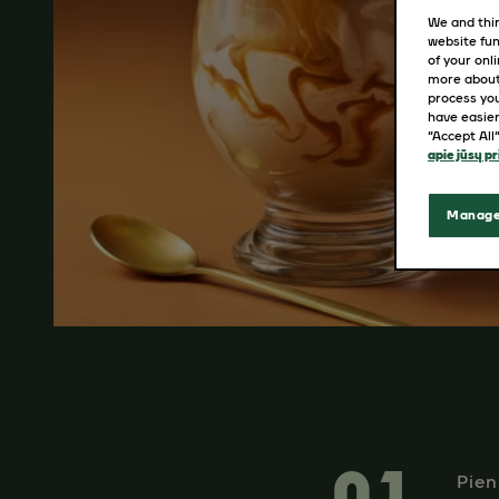
We and thir
website fun
of your onl
more about
process you
have easier
“Accept All
apie jūsų p
Manage
Pien