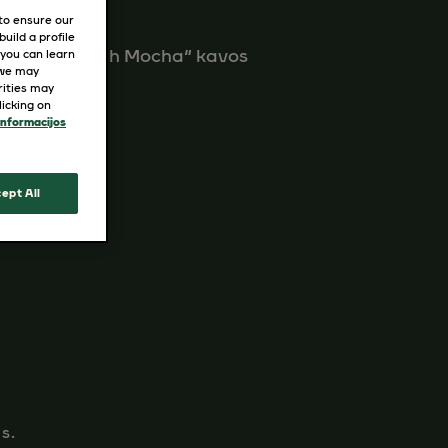
 to ensure our
uild a profile
„Sweet & Rich Mocha“ kavos
 you can learn
 we may
rities may
icking on
informacijos
ept All
.​