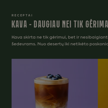
RECEPTAI
KAVA – DAUGIAU NEI TIK GĖRIM
Kava skirta ne tik gėrimui, bet ir nesibaigia
šedevrams. Nuo desertų iki netikėto poskoni