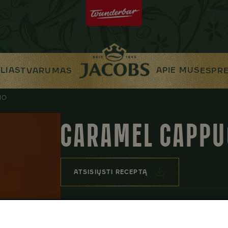
LIAS
APIE MUS
TVARUMAS
ESPR
NO
CARAMEL CAPPU
ATSISIŲSTI RECEPTĄ
INGREDIENTAI