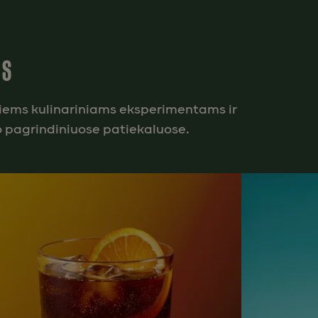
AS
ntiems kulinariniams eksperimentams ir
o pagrindiniuose patiekaluose.