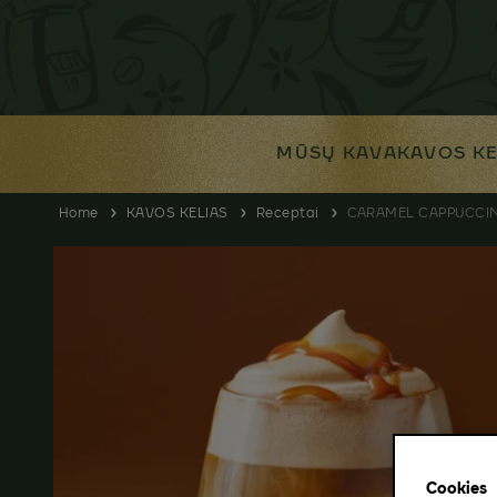
MŪSŲ KAVA
KAVOS KE
Home
KAVOS KELIAS
Receptai
CARAMEL CAPPUCCI
Cookies