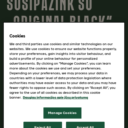
SUSIPAŽINK SU
„ORIGINAL BLACK“.
Cookies
Tai „Original Black“ espreso koncentratas.
We and third parties use cookies and similar technologies on our
websites. We use cookies to ensure our website functions properly,
Paruoštas maišyti tiek karštą, tiek šaltą.
store your preferences, gain insights into visitor behaviour, and
Mėgaukis paprastumu arba susiplak unikalų
build a profile of your online behaviour for personalized
advertisements. By clicking on “Manage Cookies”, you can learn
gėrimą. Švelnus skrudinimo aromatas,
more about the cookies we use and set your preferences.
sodrus juodos kavos skonis – geriausias
Depending on your preferences, we may process your data in
countries with a lower level of data protection legislation where
pagrindas įvairiausiems kavos gėrimams
authorities may have easier access to your data and you may have
fewer rights to oppose such access. By clicking on “Accept All”, you
tavo namuose. Atveria neribotas skonių
agree to the use of all cookies as described in this cookie
galimybes. Ką sukursi tu? Daugiau puikių
banner.
Daugiau informacijos apie jūsų privatumą
receptų rasite
čia
.
Manage Cookies
Reject All
Accept All