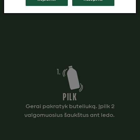
PILK
Gerai pakratyk buteliuką. Įpilk 2
valgomuosius šaukštus ant ledo.